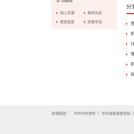
学习园地
分
网上党课
教师风采
教案选登
原著导读
友情链接：
中共中央党校
丨
中共湖南省委党校