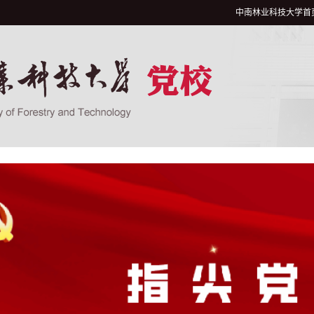
中南林业科技大学首